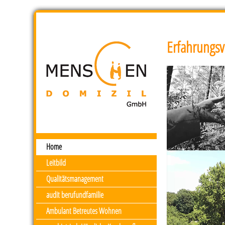
Erfahrungsv
Home
Leitbild
Qualitätsmanagement
audit berufundfamilie
Ambulant Betreutes Wohnen