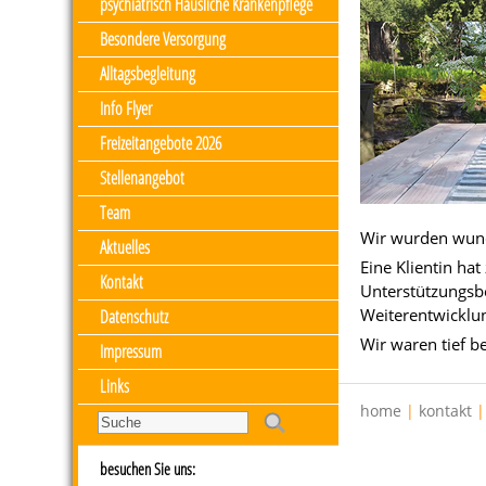
psychiatrisch Häusliche Krankenpflege
Besondere Versorgung
Alltagsbegleitung
Info Flyer
Freizeitangebote 2026
Stellenangebot
Team
Wir wurden wund
Aktuelles
Eine Klientin ha
Kontakt
Unterstützungsb
Weiterentwicklu
Datenschutz
Wir waren tief b
Impressum
Links
home
|
kontakt
besuchen Sie uns: